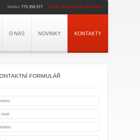
Telefon:
775 358 377
E-mail:
info@znacky-sindelar.cz
O NÁS
NOVINKY
KONTAKTY
ONTAKTNÍ FORMULÁŘ