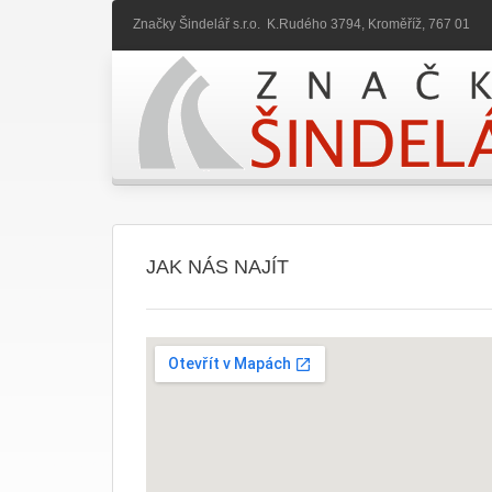
Značky Šindelář s.r.o.
K.Rudého 3794,
Kroměříž,
767 01
JAK NÁS NAJÍT