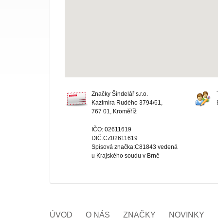
Značky Šindelář s.r.o.
Kazimíra Rudého 3794/61,
767 01, Kroměříž
IČO: 02611619
DIČ:CZ02611619
Spisová značka:C81843 vedená
u Krajského soudu v Brně
ÚVOD
O NÁS
ZNAČKY
NOVINKY